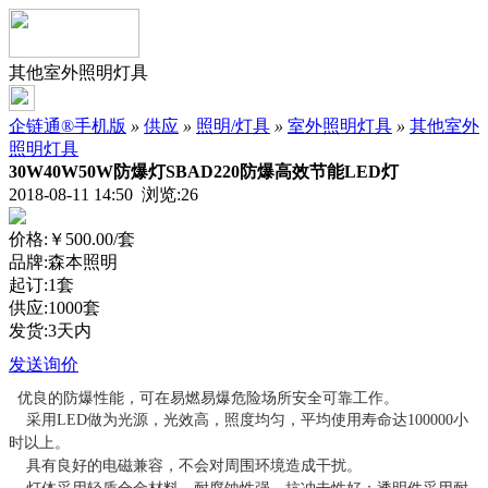
其他室外照明灯具
企链通®手机版
»
供应
»
照明/灯具
»
室外照明灯具
»
其他室外
照明灯具
30W40W50W防爆灯SBAD220防爆高效节能LED灯
2018-08-11 14:50 浏览:
26
价格:
￥500.00
/套
品牌:森本照明
起订:1套
供应:1000套
发货:3天内
发送询价
优良的防爆性能，可在易燃易爆危险场所安全可靠工作。
采用
LED
做为光源，光效高，照度均匀，平均使用寿命达
100000
小
时以上。
具有良好的电磁兼容，不会对周围环境造成干扰。