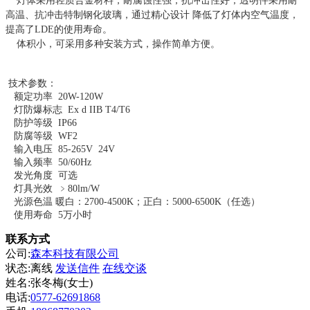
灯体采用轻质合金材料，耐腐蚀性强，抗冲击性好；透明件采用耐
高温、抗冲击特制钢化玻璃，通过精心设计
降低了灯体内空气温度，
提高了LDE
的使用寿命。
体积小，可采用多种安装方式，操作简单方便。
技术参数：
额定功率
20W-120W
灯防爆标志
Ex d IIB T4/T6
防护等级
IP66
防腐等级
WF2
输入电压
85-265V 24V
输入频率
50/60Hz
发光角度
可选
灯具光效
﹥80lm/W
光源色温
暖白：2700-4500K
；正白：
5000-6500K
（任选）
使用寿命
5
万小时
联系方式
公司:
森本科技有限公司
状态:
离线
发送信件
在线交谈
姓名:张冬梅(女士)
电话:
0577-62691868